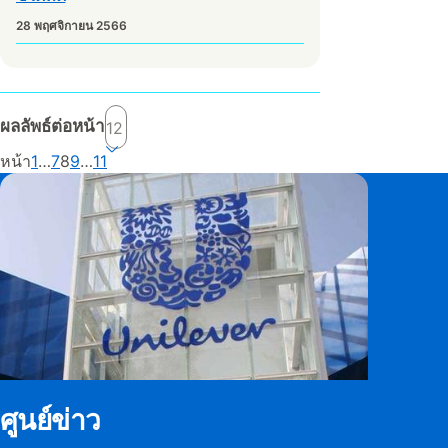
28 พฤศจิกายน 2566
ผลลัพธ์ต่อหน้า
Current page, page
หน้า
1
…
7
8
9
…
11
ศูนย์ข่าว