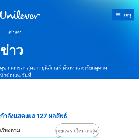
ข้ามไปที่ เนื้อหา
เมนู
หน้าหลัก
ข่าว
ดูข่าวสารล่าสุดจากยูนิลีเวอร์ ค้นหาและเรียกดูตาม
หัวข้อและวันที่
It looks like JavaScript is
turned off in your browser. If
you switch it back on, you’ll be
able to use search again.
กำลังแสดงผล
127
ผลลัพธ์
เรียงตาม