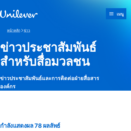
ข้ามไปที่ เนื้อหา
เมนู
หน้าหลัก
ข่าว
ข่าวประชาสัมพันธ์
สำหรับสื่อมวลชน
ข่าวประชาสัมพันธ์และการติดต่อฝ่ายสื่อสาร
องค์กร
It looks like JavaScript is
turned off in your browser. If
you switch it back on, you’ll be
able to use search again.
กำลังแสดงผล
78
ผลลัพธ์