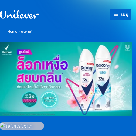
ข้ามไปที่ เนื้อหา
เมนู
Home
แบรนด์