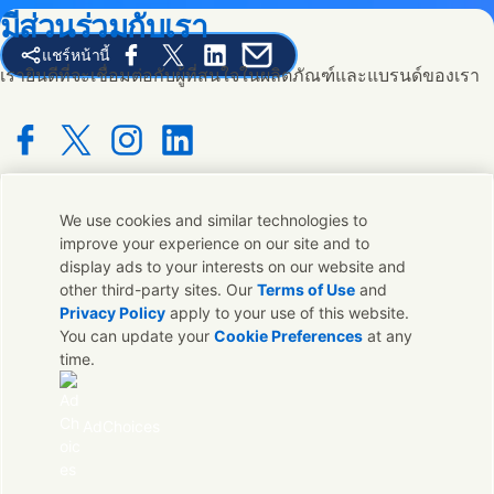
มีส่วนร่วมกับเรา
แชร์หน้านี้
Share this page on Facebook
Share this page on X
Share this page on Linked In
Share this page on E-mail
เรายินดีที่จะเชื่อมต่อกับผู้ที่สนใจในผลิตภัณฑ์และแบรนด์ของเรา
Connect with us on Facebook
Connect with us on X
Connect with us on Instagram
Connect with us on LinkedIn
We use cookies and similar technologies to
ติดต่อเรา
improve your experience on our site and to
display ads to your interests on our website and
ติดต่อทีมผู้เชี่ยวชาญและ Unilever หรือค้นหาที่ติดต่อทั่วโลก
other third-party sites. Our
Terms of Use
and
Privacy Policy
apply to your use of this website.
You can update your
Cookie Preferences
at any
ติดต่อเรา
time.
ติดต่อ Unilever ประเทศไทย
คำถามประจำ
AdChoices
ด้านกฎหมาย
ประกาศเกี่ยวกับคุกกี้
ประกาศเกี่ยวกับความเป็นส่วนตัว