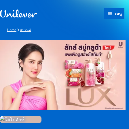
ข้ามไปที่ เนื้อหา
เมนู
Home
แบรนด์