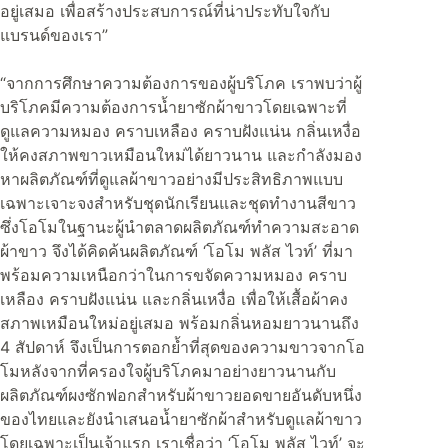
อยู่เสมอ เพื่อสร้างประสบการณ์ที่น่าประทับใจกับ
แบรนด์ของเรา”
“จากการศึกษาความต้องการของผู้บริโภค เราพบว่าผู้
บริโภคมีความต้องการน้ำยาซักผ้าขาวโดยเฉพาะที่
ดูแลความหมอง คราบเหลือง คราบฝังแน่น กลิ่นเหงื่อ
ให้คงสภาพขาวเหมือนใหม่ได้ยาวนาน และกำลังมอง
หาผลิตภัณฑ์ที่ดูแลผ้าขาวอย่างมีประสิทธิภาพแบบ
เฉพาะเจาะจงสำหรับชุดนักเรียนและชุดทำงานสีขาว
ซึ่งโอโมในฐานะผู้นำตลาดผลิตภัณฑ์ทำความสะอาด
ผ้าขาว จึงได้คิดค้นผลิตภัณฑ์ ‘โอโม พลัส ไวท์’ ที่มา
พร้อมความเหนือกว่าในการขจัดความหมอง คราบ
เหลือง คราบฝังแน่น และกลิ่นเหงื่อ เพื่อให้เสื้อผ้าคง
สภาพเหมือนใหม่อยู่เสมอ พร้อมกลิ่นหอมยาวนานถึง
4 สัปดาห์ จึงเป็นการตอกย้ำที่สุดของความขาวจากโอ
โมหลังจากที่ครองใจผู้บริโภคมาอย่างยาวนานกับ
ผลิตภัณฑ์ผงซักฟอกสำหรับผ้าขาวยอดขายอันดับหนึ่ง
ของไทยและยังนำเสนอน้ำยาซักผ้าสำหรับดูแลผ้าขาว
โดยเฉพาะเป็นเจ้าแรก เราเชื่อว่า ‘โอโม พลัส ไวท์’ จะ