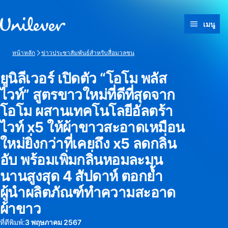
ข้ามไปที่ เนื้อหา
เมนู
หน้าหลัก
ข่าวประชาสัมพันธ์สำหรับสื่อมวลชน
ยูนิลีเวอร์ เปิดตัว “โอโม พลัส
ไวท์” สูตรขาวใหม่ที่ดีที่สุดจาก
โอโม ผสานเทคโนโลยีอัลตร้า
ไวท์ x5 ให้ผ้าขาวสะอาดเหมือน
ใหม่ยิ่งกว่าที่เคยถึง x5 ลดกลิ่น
อับ พร้อมเพิ่มกลิ่นหอมละมุน
นานสูงสุด 4 สัปดาห์ ตอกย้ำ
ผู้นำผลิตภัณฑ์ทำความสะอาด
ผ้าขาว
ที่ตีพิมพ์:
3 พฤษภาคม 2567