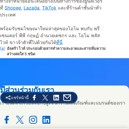
ทางจำหน่ายออนไลน์อย่างเป็นทางการของยูนิลีเวอร์
ที่
Shopee
,
Lazada
,
TikTok
และที่ร้านค้าชั้นนำทั่ว
ประเทศ
พร้อมรับชมโฆษณาใหม่ล่าสุดของโอโม พบกับ พรี
เซนเตอร์ พีพี กฤษฏ์ อำนวยเดชกร และ โอโม พลัส
ไวท์ ขาวจ้าตัวพี่ไปด้วยกันได้
ที่นี่
[a]
อัลตร้า ไวท์ ประกอบด้วยสารทำความสะอาดและสารเพิ่มความ
สว่างสดใส 5 ชนิด
มีส่วนร่วมกับเรา
แชร์หน้านี้
Share this page on Facebook
Share this page on X
Share this page on Linked In
Share this page on E-mail
เรายินดีที่จะเชื่อมต่อกับผู้ที่สนใจในผลิตภัณฑ์และแบรนด์ของเรา