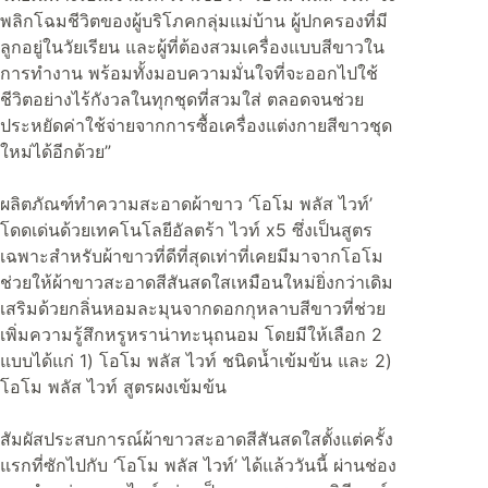
พลิกโฉมชีวิตของผู้บริโภคกลุ่มแม่บ้าน ผู้ปกครองที่มี
ลูกอยู่ในวัยเรียน และผู้ที่ต้องสวมเครื่องแบบสีขาวใน
การทำงาน พร้อมทั้งมอบความมั่นใจที่จะออกไปใช้
ชีวิตอย่างไร้กังวลในทุกชุดที่สวมใส่ ตลอดจนช่วย
ประหยัดค่าใช้จ่ายจากการซื้อเครื่องแต่งกายสีขาวชุด
ใหม่ได้อีกด้วย”
ผลิตภัณฑ์ทำความสะอาดผ้าขาว ‘โอโม พลัส ไวท์’
โดดเด่นด้วยเทคโนโลยีอัลตร้า ไวท์ x5 ซึ่งเป็นสูตร
เฉพาะสำหรับผ้าขาวที่ดีที่สุดเท่าที่เคยมีมาจากโอโม
ช่วยให้ผ้าขาวสะอาดสีสันสดใสเหมือนใหม่ยิ่งกว่าเดิม
เสริมด้วยกลิ่นหอมละมุนจากดอกกุหลาบสีขาวที่ช่วย
เพิ่มความรู้สึกหรูหราน่าทะนุถนอม โดยมีให้เลือก 2
แบบได้แก่ 1) โอโม พลัส ไวท์ ชนิดน้ำเข้มข้น และ 2)
โอโม พลัส ไวท์ สูตรผงเข้มข้น
สัมผัสประสบการณ์ผ้าขาวสะอาดสีสันสดใสตั้งแต่ครั้ง
แรกที่ซักไปกับ ‘โอโม พลัส ไวท์’ ได้แล้ววันนี้ ผ่านช่อง