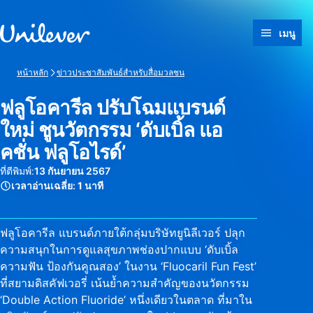
ข้ามไปที่ เนื้อหา
เมนู
หน้าหลัก
ข่าวประชาสัมพันธ์สำหรับสื่อมวลชน
ฟลูโอคารีล ปรับโฉมแบรนด์
ใหม่ ชูนวัตกรรม ‘ดับเบิ้ล แอ
คชั่น ฟลูโอไรด์’
ที่ตีพิมพ์:
13 กันยายน 2567
เวลาอ่านเฉลี่ย:
1 นาที
ฟลูโอคารีล แบรนด์ภายใต้กลุ่มบริษัทยูนิลีเวอร์ ปลุก
ความสนุกในการดูแลสุขภาพช่องปากแบบ ‘ดับเบิ้ล
ความฟัน ป้องกันคูณสอง’ ในงาน ‘Fluocaril Fun Fest’
ที่สยามดิสคัฟเวอรี่ เน้นย้ำความสำคัญของนวัตกรรม
‘Double Action Fluoride’ หนึ่งเดียวในตลาด ที่มาใน