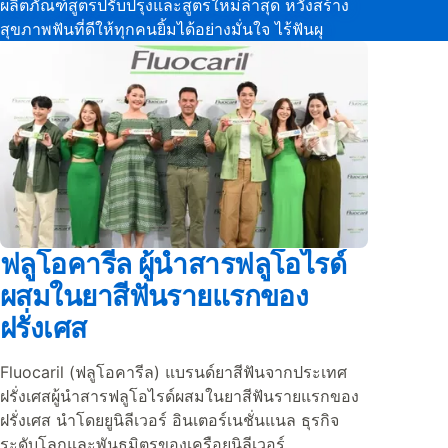
ผลิตภัณฑ์สูตรปรับปรุงและสูตรใหม่ล่าสุด หวังสร้าง
สุขภาพฟันที่ดีให้ทุกคนยิ้มได้อย่างมั่นใจ ไร้ฟันผุ
ฟลูโอคารีล ผู้นำสารฟลูโอไรด์
ผสมในยาสีฟันรายแรกของ
ฝรั่งเศส
Fluocaril (ฟลูโอคารีล) แบรนด์ยาสีฟันจากประเทศ
ฝรั่งเศสผู้นำสารฟลูโอไรด์ผสมในยาสีฟันรายแรกของ
ฝรั่งเศส นำโดยยูนิลีเวอร์ อินเตอร์เนชั่นแนล ธุรกิจ
ระดับโลกและพันธมิตรของเครือยูนิลีเวอร์