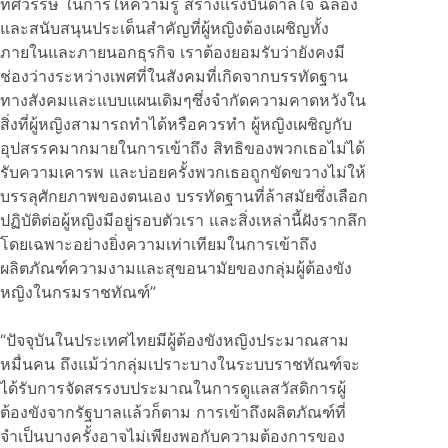
ทศวรรษ ในการให้ความรู้ สร้างแรงบันดาลใจ ฉลอง
และสนับสนุนประเด็นสำคัญที่ผู้หญิงต้องเผชิญทั้ง
ภายในและภายนอกธุรกิจ เราต้องยอมรับว่ายังคงมี
ช่องว่างระหว่างเพศที่ในสังคมที่เกิดจากบรรทัดฐาน
ทางสังคมและแบบแผนเดิมๆซึ่งจำกัดความคาดหวังใน
สิ่งที่ผู้หญิงสามารถทำได้หรือควรทำ ผู้หญิงเผชิญกับ
อุปสรรคมากมายในการเข้าถึง สิทธิของพวกเธอไม่ได้
รับความเคารพ และบ่อยครั้งพวกเธอถูกขัดขวางไม่ให้
บรรลุศักยภาพของตนเอง บรรทัดฐานที่ล้าสมัยซึ่งเลือก
ปฏิบัติต่อผู้หญิงมีอยู่รอบตัวเรา และสิ่งเหล่านี้ฝังรากลึก
โดยเฉพาะอย่างยิ่งความเท่าเทียมในการเข้าถึง
ผลิตภัณฑ์ความงามและสุขอนามัยของกลุ่มผู้ต้องขัง
หญิงในกรมราชทัณฑ์”
“ปัจจุบันในประเทศไทยมีผู้ต้องขังหญิงประมาณสาม
หมื่นคน ถึงแม้ว่ากลุ่มเปราะบางในระบบราชทัณฑ์จะ
ได้รับการจัดสรรงบประมาณในการดูแลสวัสดิการผู้
ต้องขังจากรัฐบาลแล้วก็ตาม การเข้าถึงผลิตภัณฑ์ที่
จำเป็นบางครั้งอาจไม่เพียงพอกับความต้องการของ