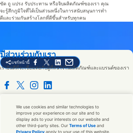
ขัด ถู แปรง รับประทาน หรือจิบผลิตภัณฑ์ของเรา คุณ
จะรู้สึกภูมิใจที่ได้เป็นส่วนหนึ่งในการสนับสนุนการทำ
ดีและร่วมกันสร้างโลกที่ดีขึ้นสำหรับทุกคน
มีส่วนร่วมกับเรา
แชร์หน้านี้
Share this page on Facebook
Share this page on X
Share this page on Linked In
Share this page on E-mail
เรายินดีที่จะเชื่อมต่อกับผู้ที่สนใจในผลิตภัณฑ์และแบรนด์ของเรา
Connect with us on Facebook
Connect with us on X
Connect with us on Instagram
Connect with us on LinkedIn
We use cookies and similar technologies to
ติดต่อเรา
improve your experience on our site and to
display ads to your interests on our website and
ติดต่อทีมผู้เชี่ยวชาญและ Unilever หรือค้นหาที่ติดต่อทั่วโลก
other third-party sites. Our
Terms of Use
and
Privacy Policy
apply to your use of this website.