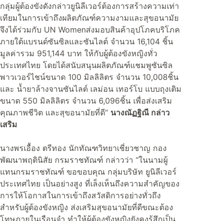
กลุ่มผู้ต้องขังดังกล่าวยูนิลีเวอร์ต้องการสร้างความเท่า
เทียมในการเข้าถึงผลิตภัณฑ์ความงามและสุขอนามัย
จึงได้ร่วมกับ UN Womenส่งมอบสินค้าอุปโภคบริโภค
ภายใต้แบรนด์ซันซิลและซันไลต์ จำนวน 16,104 ชิ้น
มูลค่ารวม 951,144 บาท ให้กับผู้ต้องขังหญิงทั่ว
ประเทศไทย โดยได้สนับสนุนผลิตภัณฑ์แชมพูซันซิล
พาวเวอร์ไชน์ขนาด 100 มิลลิลิตร จำนวน 10,008ชิ้น
และ น้ำยาล้างจานซันไลต์ เลม่อน เทอร์โบ แบบถุงเติม
ขนาด 550 มิลลิลิตร จำนวน 6,096ชิ้น เพื่อส่งเสริม
คุณภาพชีวิต และสุขอนามัยที่ดี”
นางณัฏฐิณี กล่าว
เสริม
นางพรเอื้อง ตรีทอง นักทัณฑวิทยาเชี่ยวชาญ กอง
พัฒนาพฤตินิสัย กรมราชทัณฑ์ กล่าวว่า “ในนามผู้
แทนกรมราชทัณฑ์ ขอขอบคุณ กลุ่มบริษัท ยูนิลีเวอร์
ประเทศไทย เป็นอย่างสูง ที่เล็งเห็นถึงความสำคัญของ
การให้โอกาสในการเข้าถึงสวัสดิการอย่างทั่วถึง
สำหรับผู้ต้องขังหญิง ส่งเสริมสุขอนามัยที่ดีขณะต้อง
โทษภายในเรือนจำ ทำให้ผู้ต้องขังหญิงยังคงรู้สึกเป็น