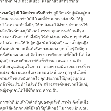
ราชทัณฑ์ในครั้งนี้เนื่องในโอกาสวันสตรีสากล”
นางณัฏฐิณี ได้กล่าวเสริมอีกว่า
ยูนิลีเวอร์อยู่เคียงคู่คน
ไทยมานานกว่า90ปี โดยที่ผ่านมาเราส่งเสริมให้ผู้
บริโภคร่วมทำสิ่งดีๆ ให้กับสังคมได้ง่ายๆ ผ่านการใช้
ผลิตภัณฑ์ของยูนิลีเวอร์ เพราะทุกแบรนด์ล้วนมีจุด
ประสงค์ในการทำสิ่งดีๆ ให้กับสังคม เช่น ทุกๆ ซันซิล
สร้างโอกาสให้กับผู้หญิง ช่วยให้ผู้หญิงและเด็กผู้หญิง
ค้นพบศักยภาพที่แท้จริงของตนเอง (การได้รู้สึกดีทุก
ครั้งที่มองตนเอง) จัดโครงการศักยภาพที่เป็นไปได้ ให้
ผู้หญิงค้นพบศักยภาพที่แท้จริงของตนเอง รวมถึง
สนับสนุนเงินทุนในการทำตามความฝัน และการสร้าง
แพลตฟอร์มและชั้นเรียนออนไลน์ และทุกๆ ซันไลต์
ช่วยสร้างแรงบันดาลใจ จุดประกายให้ผู้หญิงทุกคน
กล้าที่จะเริ่มทำในสิ่งที่รัก สร้างสรรค์พลังบวกให้แก่ผู้
หญิงทุกคนได้ใช้ชีวิตตามความฝัน
การทำดีเป็นหัวใจสำคัญของทุกสิ่งที่เราทำ ดังนั้นเมื่อ
คุณใช้ผลิตภัณฑ์ที่มีโลโก้ยูนิลีเวอร์ ไม่ว่าจะเป็นขณะ