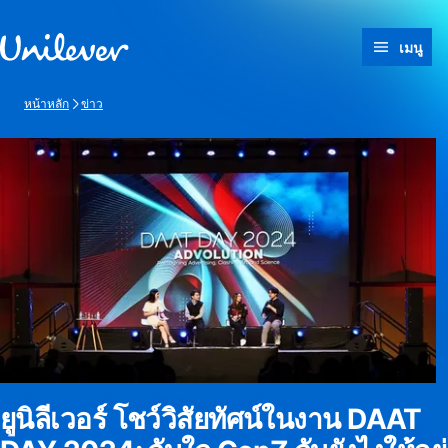
ข้ามไปที่ เนื้อหา
เมนู
หน้าหลัก
ข่าว
ยูนิลีเวอร์ โชว์วิสัยทัศน์ในงาน DAAT