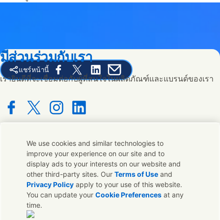
มีส่วนร่วมกับเรา
แชร์หน้านี้
Share this page on Facebook
Share this page on X
Share this page on Linked In
Share this page on E-mail
เรายินดีที่จะเชื่อมต่อกับผู้ที่สนใจในผลิตภัณฑ์และแบรนด์ของเรา
Connect with us on Facebook
Connect with us on X
Connect with us on Instagram
Connect with us on LinkedIn
We use cookies and similar technologies to
ติดต่อเรา
improve your experience on our site and to
display ads to your interests on our website and
ติดต่อทีมผู้เชี่ยวชาญและ Unilever หรือค้นหาที่ติดต่อทั่วโลก
other third-party sites. Our
Terms of Use
and
Privacy Policy
apply to your use of this website.
You can update your
Cookie Preferences
at any
ติดต่อเรา
time.
ติดต่อ Unilever ประเทศไทย