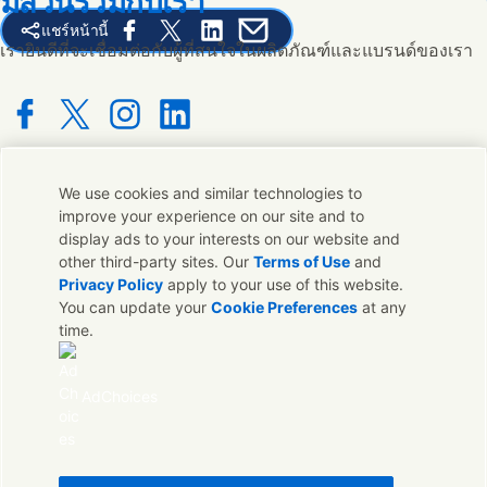
มีส่วนร่วมกับเรา
แชร์หน้านี้
Share this page on Facebook
Share this page on X
Share this page on Linked In
Share this page on E-mail
เรายินดีที่จะเชื่อมต่อกับผู้ที่สนใจในผลิตภัณฑ์และแบรนด์ของเรา
Connect with us on Facebook
Connect with us on X
Connect with us on Instagram
Connect with us on LinkedIn
We use cookies and similar technologies to
ติดต่อเรา
improve your experience on our site and to
display ads to your interests on our website and
ติดต่อทีมผู้เชี่ยวชาญและ Unilever หรือค้นหาที่ติดต่อทั่วโลก
other third-party sites. Our
Terms of Use
and
Privacy Policy
apply to your use of this website.
You can update your
Cookie Preferences
at any
ติดต่อเรา
time.
ติดต่อ Unilever ประเทศไทย
คำถามประจำ
AdChoices
ด้านกฎหมาย
ประกาศเกี่ยวกับคุกกี้
ประกาศเกี่ยวกับความเป็นส่วนตัว
Sitemap