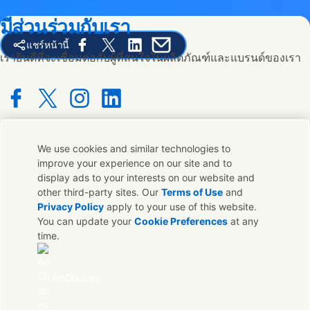
มีส่วนร่วมกับเรา
แชร์หน้านี้
Share this page on Facebook
Share this page on X
Share this page on Linked In
Share this page on E-mail
เรายินดีที่จะเชื่อมต่อกับผู้ที่สนใจในผลิตภัณฑ์และแบรนด์ของเรา
Connect with us on Facebook
Connect with us on X
Connect with us on Instagram
Connect with us on LinkedIn
We use cookies and similar technologies to
ติดต่อเรา
improve your experience on our site and to
display ads to your interests on our website and
ติดต่อทีมผู้เชี่ยวชาญและ Unilever หรือค้นหาที่ติดต่อทั่วโลก
other third-party sites. Our
Terms of Use
and
Privacy Policy
apply to your use of this website.
You can update your
Cookie Preferences
at any
ติดต่อเรา
time.
ติดต่อ Unilever ประเทศไทย
คำถามประจำ
AdChoices
ด้านกฎหมาย
ประกาศเกี่ยวกับคุกกี้