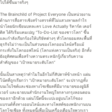
ไปได้ขึ้นมาจริงๆ
The Brainchild of Project Everyone เป็นหน่วยงาน
ด้านการสื่อสารเชิงสร้างสรรค์ที่ไม่แสวงหาผลกำไร
นำโดยนักเขียนบทละคร Love Actually ริคาร์ด เคอร์
ติส ได้ริเริ่มแคมเปญ “To-Do-List ของชาวโลก” ขึ้น
และกำลังเรียกร้องให้บริษัทต่างๆ ทั่วโลกยอมสละพื้นที่
ธุรกิจไม่ว่าจะเป็นในส่วนของโลกออนไลน์หรือแม้
กระทั่งในโลกออฟไลน์ (โลกแห่งความเป็นจริง) อีกทั้ง
ยังอุทิศตนเพื่อสร้างความตระหนักรู้เกี่ยวกับความ
สำคัญของ “เป้าหมายระดับโลก”
นั้นเป็นสาเหตุว่าทำไมในอีกไม่กี่สัปดาห์ข้างหน้า แผ่น
โน้ตที่ถูกเรียกว่า “เป้าหมายระดับโลก” จะปรากฏทั้ง
บนเว็บไซต์และช่องทางโซเชียลที่มีมากมายของยูนิลี
เวอร์ และฉายบนสำนักงานใหญ่ใจกลางกรุงลอนดอน
ของเราอีกด้วย แผ่นโน๊ตนี้จะแปะอยู่บนโลโก้ของ
แบรนด์ทั้งทางออนไลน์และทางโพสต์ของพนักงานบน
โลกโซเชียล ทั้งหมดนี้เพื่อเป็นเครื่องเตือนใจพวกเรา